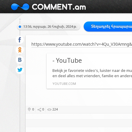
Տեղադրել հրապարա
13:56, ուրբաթ, 26 հուլիսի, 2024 թ.
https://www.youtube.com/watch?v=4Qu_V30Amng&
- YouTube
Bekijk je favoriete video's, luister naar de m
en deel alles met vrienden, familie en ande
YOUTUBE.COM
0
0
224