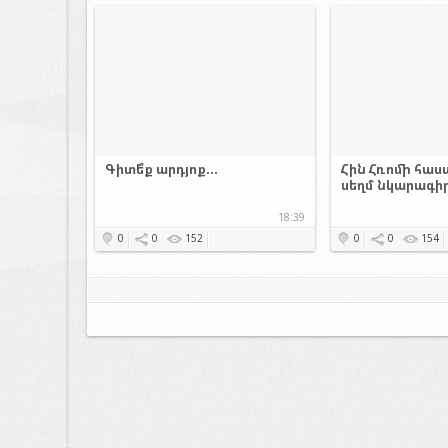
Գիտե՞ք արդյոք...
Հին Հռոմի հաս
սեղմ նկարագի
18:39
0
0
152
0
0
154