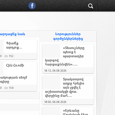
արդացե՛ք նաև
Նորություններ
գործընկերներից
Գիտե՞ք
արդյոք...
«Տեսուչները
պետք է
պարտադիր
0
152
կարգով
հարցաքննվեն».....
Հին Հռոմի
18:12, 06.08.2026
ակության սեղմ
Տրակտորով
գիրը
աղբը հրելիս
այն լցվել է
0
154
աշխատակցի վրա.
վերջինը մահ....
18:00, 06.08.2026
«Երևանը
Մոսկվայի հետ