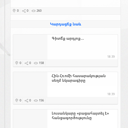
0
0
260
Կարդացե՛ք նաև
Գիտե՞ք արդյոք...
18:39
0
0
158
Հին Հռոմի հասարակության
սեղմ նկարագիրը
18:39
0
0
156
Լուսանկարը «բացահայտել է»
հանցագործությունը