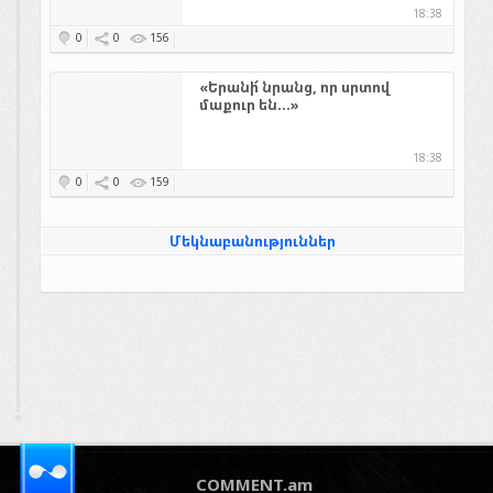
18:38
0
0
156
«Երանի՜ նրանց, որ սրտով
մաքուր են...»
18:38
0
0
159
Մեկնաբանություններ
COMMENT.am