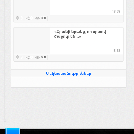
18:38
0
0
160
«Երանի՜ նրանց, որ սրտով
մաքուր են...»
18:38
0
0
168
Մեկնաբանություններ