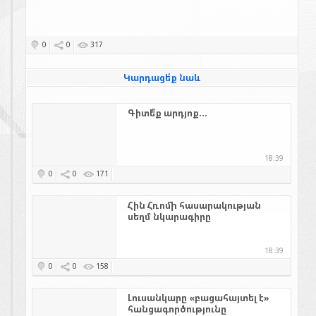
0
0
317
Կարդացե՛ք նաև
Գիտե՞ք արդյոք...
18:39
0
0
171
Հին Հռոմի հասարակության
սեղմ նկարագիրը
18:39
0
0
158
Լուսանկարը «բացահայտել է»
հանցագործությունը