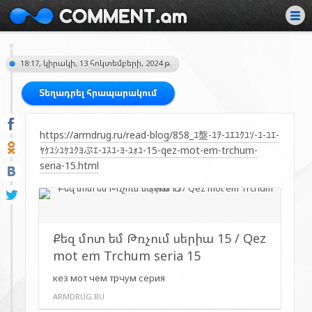
18:17, կիրակի, 13 հոկտեմբերի, 2024 թ.
Տեղադրել հրապարակում
https://armdrug.ru/read-blog/858_ﾕ盤-ﾕｦ-ﾕｴﾕｸﾕｿ-ﾕ-ﾕｴ-
ﾔｹﾕｼﾕｹﾕｸﾖぷｴ-ﾕｽﾕ-ﾖ-ﾕｫﾕ-15-qez-mot-em-trchum-
seria-15.html
Քեզ մոտ եմ Թռչում սերիա 15 / Qez
mot em Trchum seria 15
кез мот чем трчум серия
ARMDRUG.RU