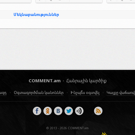
Մեկնաբանություններ
COMMENT.am
Հանրային կարծիք
•
ազդ
Օգտագործման կանոններ
Ինչպե՞ս օգտվել
Կայքը վաճառվո
•
•
•
© 2013 - 2026
COMMENT.am