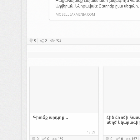
Բացահայտե՛ք Հայաստանի լավագույն հանգս
Աղվերան, Ենոքավան: Ընտրե՛ք ըստ սեզոնի
MOSELLEARMENIA.COM
0
0
403
Գիտե՞ք արդյոք...
Հին Հռոմի հաս
սեղմ նկարագի
18:39
0
0
159
0
0
157