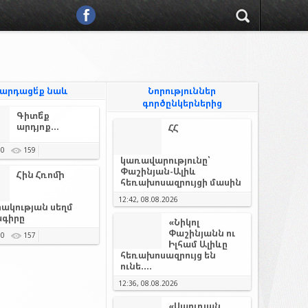
արդացե՛ք նաև
Նորություններ
գործընկերներից
Գիտե՞ք
արդյոք...
ՀՀ
0
159
կառավարությունը՝
Փաշինյան-Ալիև
Հին Հռոմի
հեռախոսազրույցի մասին
12:42, 08.08.2026
ակության սեղմ
գիրը
«Նիկոլ
Փաշինյանն ու
0
157
Իլհամ Ալիևը
հեռախոսազրույց են
ունե....
12:36, 08.08.2026
«Սաուդյան