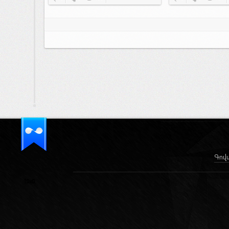
Գով
10x0