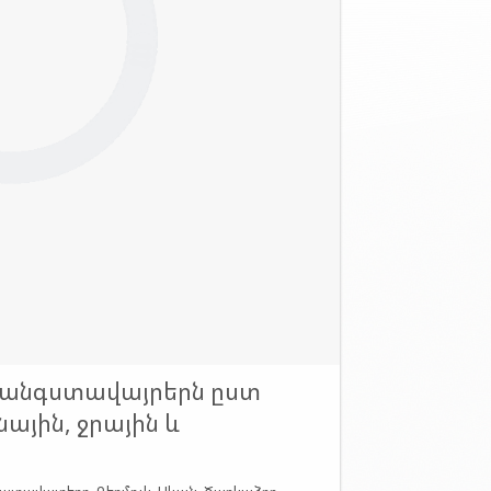
հանգստավայրերն ըստ
ային, ջրային և