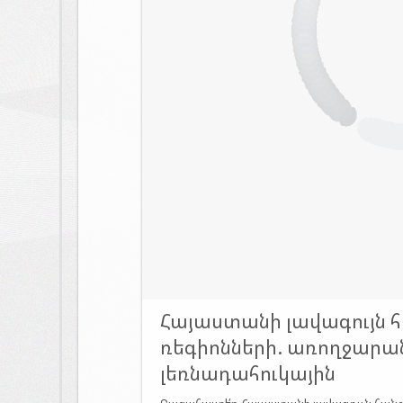
Հայաստանի լավագույն 
ռեգիոնների. առողջարան
լեռնադահուկային