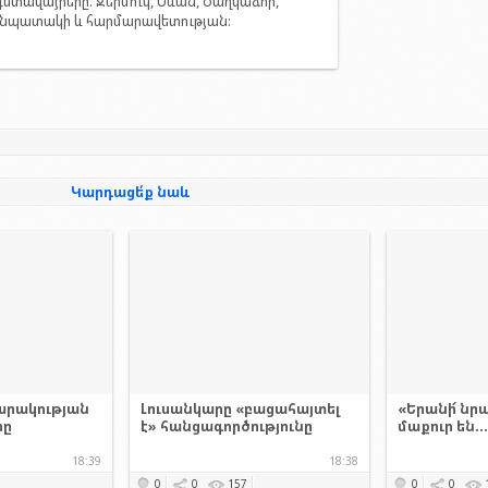
տավայրերը. Ջերմուկ, Սևան, Ծաղկաձոր,
, նպատակի և հարմարավետության:
Կարդացե՛ք նաև
արակության
Լուսանկարը «բացահայտել
«Երանի՜ նրա
րը
է» հանցագործությունը
մաքուր են..
18:39
18:38
0
0
157
0
0