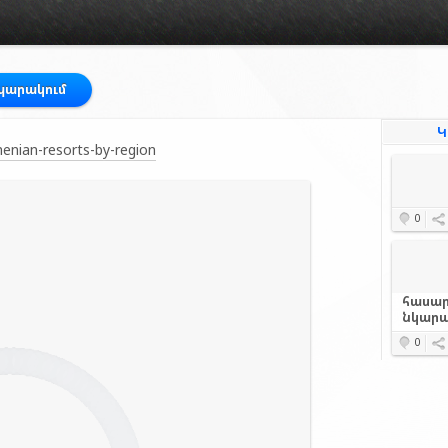
պարակում
Կ
enian-resorts-by-region
0
հասար
նկարա
0