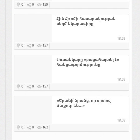
0
0
159
Հին Հռոմի հասարակության
սեղմ նկարագիրը
18:39
0
0
157
Լուսանկարը «բացահայտել է»
հանցագործությունը
18:38
0
0
157
«Երանի՜ նրանց, որ սրտով
մաքուր են...»
18:38
0
0
162