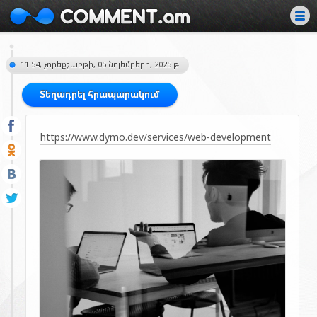
11:54, չորեքշաբթի, 05 նոյեմբերի, 2025 թ.
Տեղադրել հրապարակում
https://www.dymo.dev/services/web-development