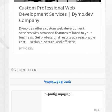
Custom Professional Web
Development Services | Dymo.dev
Company
Dymo.dev offers custom web development
services with advanced features tailored to your
business. Get professional results at a reasonable
cost — scalable, secure, and efficient.
DYMO.DEV
0
0
343
Կարդացե՛ք նաև
Գիտե՞ք արդյոք...
18:39