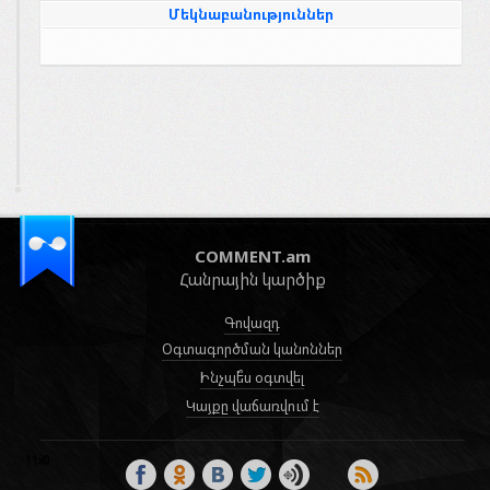
Մեկնաբանություններ
COMMENT.am
Հանրային կարծիք
Գովազդ
Օգտագործման կանոններ
Ինչպե՞ս օգտվել
Կայքը վաճառվում է
11x0