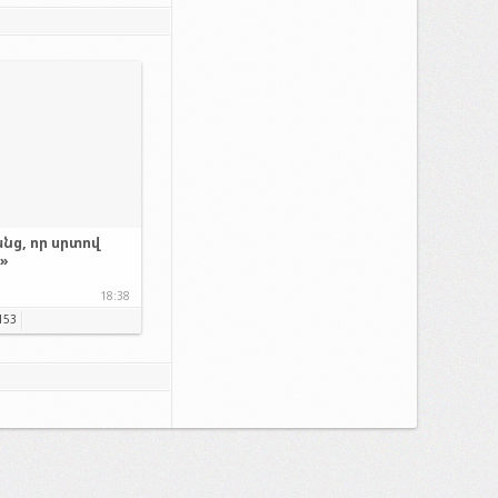
նց, որ սրտով
.»
18:38
153