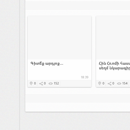
Գիտե՞ք արդյոք...
Հին Հռոմի հաս
սեղմ նկարագի
18:39
0
0
152
0
0
154