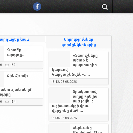
արդացե՛ք նաև
Նորություններ
գործընկերներից
Գիտե՞ք
արդյոք...
«Տեսուչները
պետք է
պարտադիր
0
152
կարգով
հարցաքննվեն».....
Հին Հռոմի
18:12, 06.08.2026
ակության սեղմ
Տրակտորով
գիրը
աղբը հրելիս
այն լցվել է
0
154
աշխատակցի վրա.
վերջինը մահ....
18:00, 06.08.2026
«Երևանը
Մոսկվայի հետ