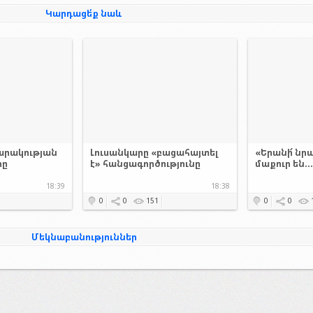
Կարդացե՛ք նաև
արակության
Լուսանկարը «բացահայտել
«Երանի՜ նրա
րը
է» հանցագործությունը
մաքուր են..
18:39
18:38
0
0
151
0
0
Մեկնաբանություններ