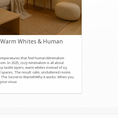
e, Warm Whites & Human
 temperatures that feel human.Minimalism
oom. In 2025, cozy minimalism is all about
 tactile layers, warm whites instead of icy
nd spaces. The result: calm, uncluttered rooms
ng: The Secret to WarmthWhy it works: When you
 your visua