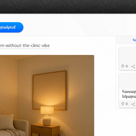
արակում
Կ
-without-the-clinic-vibe
0
հասար
նկարա
0