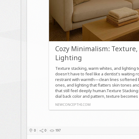
Cozy Minimalism: Textur
Lighting
Texture stacking, warm whites, and lighting
doesn't have to feel like a dentist's waiting r
restraint with warmth—clean lines softened by
ones, and lighting that flatters skin tones a
that still feel deeply human.Texture Stacki
dial back color and pattern, texture becomes
NEWCONCEPTHI.COM
0
0
197