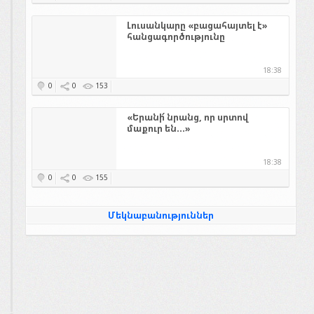
Լուսանկարը «բացահայտել է»
հանցագործությունը
18:38
0
0
153
«Երանի՜ նրանց, որ սրտով
մաքուր են...»
18:38
0
0
155
Մեկնաբանություններ