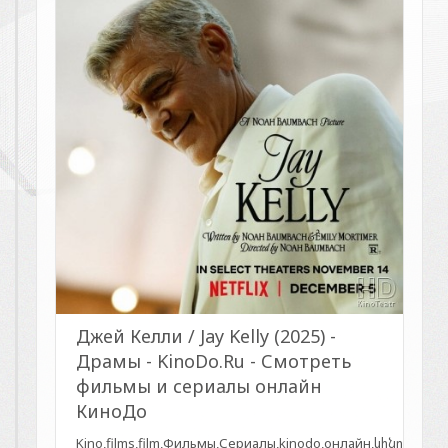
Джей Келли / Jay Kelly (2025) -
Драмы - KinoDo.Ru - Смотреть
фильмы и сериалы онлайн
КиноДо
Kino,films,film,Фильмы,Сериалы,kinodo,онлайн,կինո,սեր