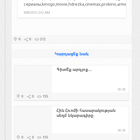
сериалы,kinogo,movie,hdrezka,cinemax,prokino,armenian,ar
KINODO.DO.AM
0
0
212
Կարդացե՛ք նաև
Գիտե՞ք արդյոք...
18:39
0
0
155
Հին Հռոմի հասարակության
սեղմ նկարագիրը
18:39
0
0
155