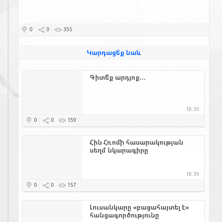
0
0
355
Կարդացե՛ք նաև
Գիտե՞ք արդյոք...
18:39
0
0
159
Հին Հռոմի հասարակության
սեղմ նկարագիրը
18:39
0
0
157
Լուսանկարը «բացահայտել է»
հանցագործությունը