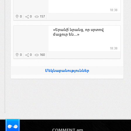
18:38
0
0
157
«Երանի՜ նրանց, որ սրտով
մաքուր են...»
18:38
0
0
160
Մեկնաբանություններ
COMMENT.am