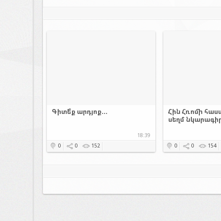
Գիտե՞ք արդյոք...
Հին Հռոմի հաս
սեղմ նկարագի
18:39
0
0
152
0
0
154