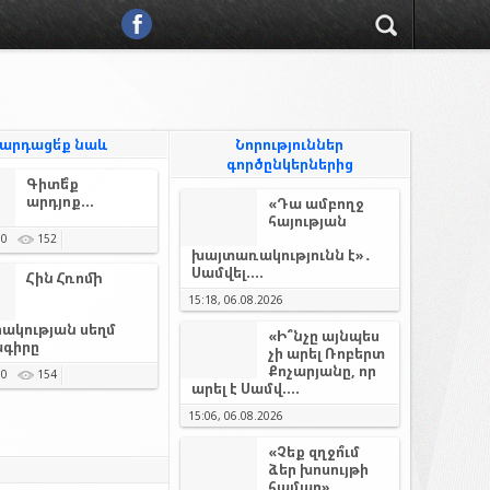
արդացե՛ք նաև
Նորություններ
գործընկերներից
Գիտե՞ք
արդյոք...
«Դա ամբողջ
հայության
0
152
խայտառակությունն է»․
Սամվել....
Հին Հռոմի
15:18, 06.08.2026
ակության սեղմ
«Ի՞նչը այնպես
գիրը
չի արել Ռոբերտ
Քոչարյանը, որ
0
154
արել է Սամվ....
15:06, 06.08.2026
«Չեք զղջո՞ւմ
ձեր խոսույթի
համար»․