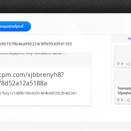
րապարակում
Կ
y=b901979b4ea990224c9ffe9543941165
0
ecpm.com/xjbbrenyh8?
78d52a12a5188a
հասար
նկարա
b5?key=c1499b196c63354d4b9df20c2b40c361
0