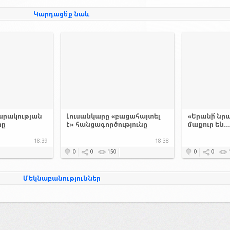
Կարդացե՛ք նաև
արակության
Լուսանկարը «բացահայտել
«Երանի՜ նրա
րը
է» հանցագործությունը
մաքուր են..
18:39
18:38
0
0
150
0
0
Մեկնաբանություններ