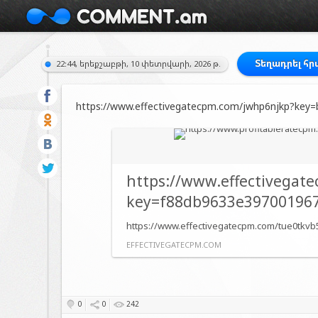
Տեղադրել հ
22:44, երեքշաբթի, 10 փետրվարի, 2026 թ.
https://www.effectivegatecpm.com/jwhp6njkp?ke
https://www.effectivegat
key=f88db9633e39700196
https://www.effectivegatecpm.com/tue0tkv
EFFECTIVEGATECPM.COM
0
0
242