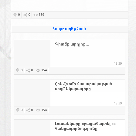
0
0
389
Կարդացե՛ք նաև
Գիտե՞ք արդյոք...
18:39
0
0
154
Հին Հռոմի հասարակության
սեղմ նկարագիրը
18:39
0
0
154
Լուսանկարը «բացահայտել է»
հանցագործությունը