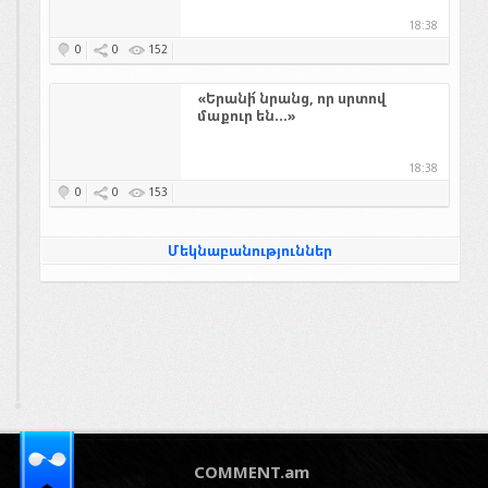
18:38
0
0
152
«Երանի՜ նրանց, որ սրտով
մաքուր են...»
18:38
0
0
153
Մեկնաբանություններ
COMMENT.am