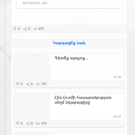
MY.MAMUL.AM
0
0
473
Կարդացե՛ք նաև
Գիտե՞ք արդյոք...
18:39
0
0
155
Հին Հռոմի հասարակության
սեղմ նկարագիրը
18:39
0
0
154