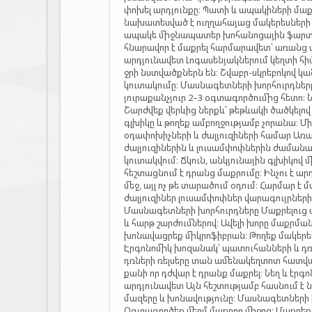
փոխել արդյունքը։ Պատի և ապակիների մաք
նախատեսված է ուղղահայաց մակերեսների
ապակե միջնապատեր խոհանոցային ֆարտուկ
հնարավոր է մաքրել հարմարավետ՝ առանց ա
արդյունավետ Լոգասենյակներում կեղտի հի
ջրի նստվածքներն են։ Շվաբր-սկրեբոկով կ
կուտակումը։ Մասնագետների խորհուրդնե
յուրաքանչյուր 2–3 օգտագործումից հետո։ 
Շարժվեք վերևից ներքև՝ թեթևակի ծածկելո
գլխիկը և թողեք ամբողջությամբ չորանա։ 
օդափոխիչների և ժալյուզիների համար Առ
ժալյուզիներին և լուսամփոփներին ժամանա
կուտակվում։ Ճկուն, անկյունային գլխիկով
հեշտացնում է դրանց մաքրումը։ Ինչու է ա
մեջ, այլ ոչ թե տարածում օդում։ Հարմար է
ժալյուզիներ լուսամփոփներ վարագույրնե
Մասնագետների խորհուրդները Մաքրելուց
և հարթ շարժումներով։ Ավելի խորը մաքր
խոնավացրեք միկրոֆիբրան։ Թողեք մակերե
Էրգոնոմիկ խոզանակ՝ պատուհանների և դռ
դռների ռելսերը տան ամենակեղտոտ հատվա
քանի որ դժվար է դրանք մաքրել։ Նեղ և էրգո
արդյունավետ Այն հեշտությամբ հասնում է ն
մազերը և խոնավությունը։ Մասնագետների խ
Օգտագործեք մեղմ մաքրող միջոց։ Մաքրեք մե