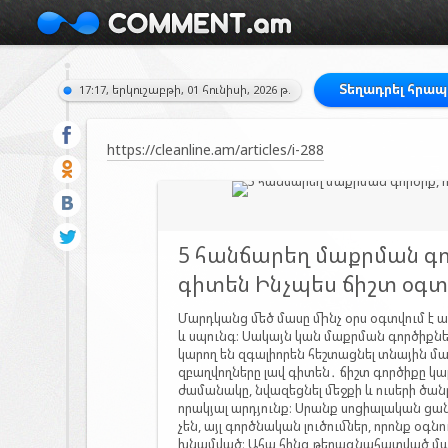
Տեղադրել հրա
17:17, երկուշաբթի, 01 հունիսի, 2026 թ.
https://cleanline.am/articles/i-288
5 հանճարեղ մաքրման գո
գիտեն Ինչպես ճիշտ օգ
Մարդկանց մեծ մասը մինչ օրս օգտվում է 
և սպունգ։ Սակայն կան մաքրման գործիքներ,
կարող են զգալիորեն հեշտացնել տնային մ
զբաղվողները լավ գիտեն․ ճիշտ գործիքը կա
ժամանակը, նվազեցնել մեջքի և ուսերի ծան
որակյալ արդյունք։ Սրանք սոցիալական ցա
չեն, այլ գործնական լուծումներ, որոնք օգն
խնամված։ Ահա հինգ թերագնահատված մաք