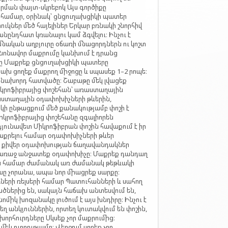
րման փայտ-սկրեբոկ Այս գործիքը
 համար, օրինակ՝ ցնցուղախցիկի պատեր
ներ մեծ հայելիներ Երկար բռնակի շնորհիվ
նընդհատ կռանալու կամ ձգվելու։ Ինչու է
մնական աղբյուրը օճառի մնացորդներն ու կոշտ
անոնավոր մաքրումը կանխում է դրանց
րը Մաքրեք ցնցուղախցիկի պատերը
Նախ ցողեք մաքրող միջոցը և սպասեք 1–2 րոպե։
վ նախորդ հատվածը։ Շաբաթը մեկ լվացեք
Միկրոֆիբրայից փոշեհան՝ առաստաղային
աստաղային օդափոխիչների թևերին,
կի ընթացքում մեծ քանակությամբ փոշի է
 միկրոֆիբրայից փոշեհանը զգալիորեն
րդյունավետ Միկրոֆիբրան փոշին հավաքում է իր
 մաքրելու համար օդափոխիչների թևեր
րի քիվեր օդափոխության ճաղավանդակներ
 առաջ անջատեք օդափոխիչը։ Մաքրեք դանդաղ
ման համար ժամանակ առ ժամանակ թեթևակի
սը չորանա, ապա նոր միացրեք սարքը։
ների ռելսերի համար Պատուհանների և սահող
ծներից են, սակայն հաճախ անտեսվում են,
նոմիկ խոզանակը լուծում է այս խնդիրը։ Ինչու է
եղ անկյուններին, որտեղ կուտակվում են փոշին,
որհուրդները Սկսեք չոր մաքրումից։
կ ուղղությամբ։ Վերջում սրբեք չոր