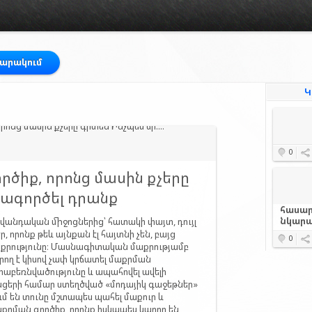
պարակում
Կ
0
րծիք, որոնց մասին քչերը
տագործել դրանք
հասար
նկարա
ավանդական միջոցներից՝ հատակի փայտ, դույլ
 որոնք թեև այնքան էլ հայտնի չեն, բայց
0
աքրությունը։ Մասնագիտական մաքրությամբ
րող է կիսով չափ կրճատել մաքրման
րաբեռնվածությունը և ապահովել ավելի
նցերի համար ստեղծված «մոդայիկ գաջեթներ»
ում են տունը մշտապես պահել մաքուր և
րման գործիք, որոնք իսկապես կարող են