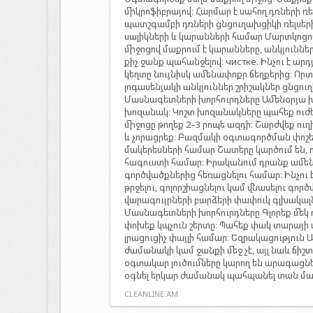
միկրոֆիբրայով։ Հարմար է սահող դռների 
պատշգամբի դռների ցնցուղախցիկի ռելսե
սալիկների և կարանների համար Մարտկոցո
միջոցով մաքրում է կարանները, անկյուննե
քիչ ջանք պահանջելով։ чистке. Ինչու է ար
կեղտը նույնիսկ ամենափոքր ճեղքերից։ Որ
լոգասենյակի անկյուններ շրիշակներ ցնցու
Մասնագետների խորհուրդները Ամենօրյա
խոզանակ։ Կոշտ խոզանակները պահեք ուժ
միջոցը թողեք 2–3 րոպե ազդի։ Շարժվեք ուղ
և չորացրեք։ Բազմակի օգտագործման փոշե
մակերեսների համար Շատերը կարծում են,
հագուստի համար։ Իրականում դրանք ամեն
գործվածքներից հեռացնելու համար։ Ինչու 
թրջելու, գոլորշիացնելու կամ վնասելու գ
վարագույրների բարձերի փափուկ գլխակալն
Մասնագետների խորհուրդները Գլորեք մեկ 
փոխեք կպչուն շերտը։ Պահեք փակ տարայի մ
լրացուցիչ փայլի համար։ Եզրակացություն
ժամանակի կամ ջանքի մեջ չէ, այլ նաև ճիշտ
օգտակար լուծումները կարող են արագացնե
օգնել երկար ժամանակ պահպանել տան մաքր
CLEANLINE.AM