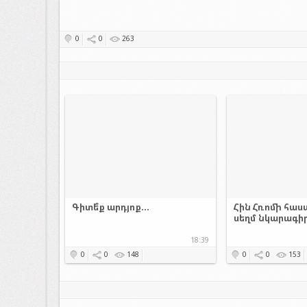
0
0
263
Գիտե՞ք արդյոք...
Հին Հռոմի հաս
սեղմ նկարագի
18:39
0
0
148
0
0
153