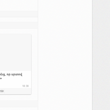
նց, որ սրտով
.»
18:38
150