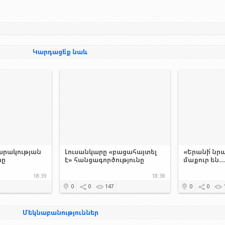
Կարդացե՛ք նաև
արակության
Լուսանկարը «բացահայտել
«Երանի՜ նրա
րը
է» հանցագործությունը
մաքուր են..
18:39
18:38
0
0
147
0
0
Մեկնաբանություններ