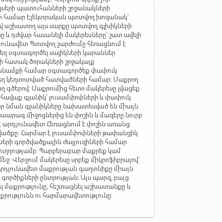
ռելսերի պատուհանների շրջանակների
րի համար Էլեկտրական պտտվող խոզանակ՝
վ աշխատող այս սարքը պտտվող գլխիկների
րը և դժվար հասանելի մակերեսները՝ շատ ավելի
դյունավետ Պտտվող շարժումը հեռացնում է
տեղ օգտագործել սալիկների կարաններ
ղի հատակ ծորակների շրջակայք
 խնամքի համար օգտագործեք փափուկ
եղ կեղտոտված հատվածների համար։ Մաքրող
իղ գծերով։ Մաքրումից հետո մակերեսը լվացեք
հավաք գլանիկ՝ լուսամփոփների և փափուկ
 որ նման գլանիկները նախատեսված են միայն
աարագ միջոցներից են փոշին և մազերը նուրբ
է արդյունավետ Հեռացնում է փոշին առանց
ործվածքը։ Հարմար է լուսամփոփների թափանցիկ
երի գործվածքային ժալյուզիների համար
ուղղությամբ։ Պարբերաբար մաքրեք կամ
եջ։ Վերջում մակերեսը սրբեք միկրոֆիբրայով՝
 Արդյունավետ մաքրության գաղտնիքը միայն
 գործիքների ընտրության։ Այս պարզ, բայց
լ մաքրությունը, հեշտացնել աշխատանքը և
ությունն ու հարմարավետությունը։