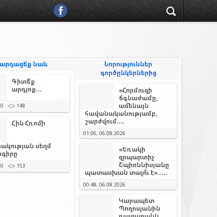
արդացե՛ք նաև
Նորություններ
գործընկերներից
Գիտե՞ք
արդյոք...
«Հորմուզի
ճգնաժամը,
ամենայն
0
148
հավանականությամբ,
շարժվում....
Հին Հռոմի
01:06, 06.08.2026
ակության սեղմ
«Եռակի
գիրը
զրպարտիչ
Շպիոննիսյանը
0
153
պատասխան տալո՞ւ է».....
00:48, 06.08.2026
Կարապետ
Պողոսյանին
դատարանն