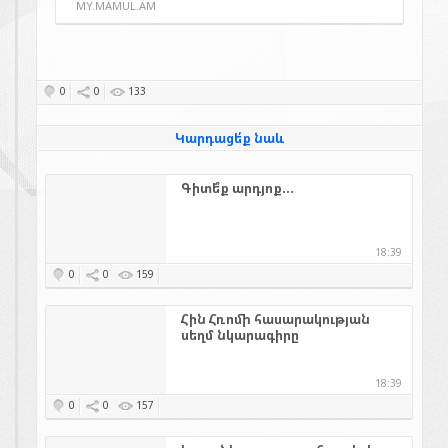
MY.MAMUL.AM
0
0
133
Կարդացե՛ք նաև
Գիտե՞ք արդյոք...
18:39
0
0
159
Հին Հռոմի հասարակության
սեղմ նկարագիրը
18:39
0
0
157