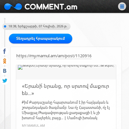
18:38, երեքշաբթի, 07 հուլիսի, 2026 թ.
Տեղադրել հրապարակում
https://my.mamul.am/am/post/1120916
«Երանի՜ նրանց, որ սրտով մաքուր
են...»
Քիմ Քարդաշյանը հպարտանում է իր հայկական և
շոտլանդական ծագմամբ։ Նա ո՛չ Հայաստանի, ո՛չ էլ
Միացյալ Թագավորության քաղաքացի է և չի
խոսում հայերեն, բայց... | Մամուլի խոսնակ
MY.MAMUL.AM