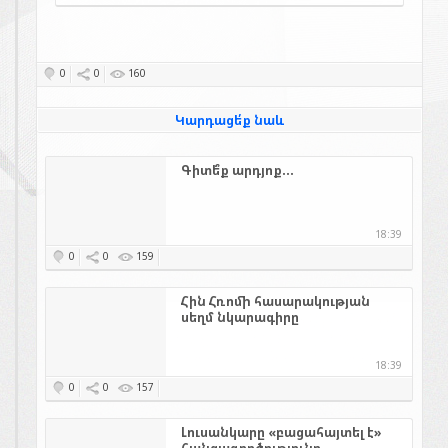
0
0
160
Կարդացե՛ք նաև
Գիտե՞ք արդյոք...
18:39
0
0
159
Հին Հռոմի հասարակության
սեղմ նկարագիրը
18:39
0
0
157
Լուսանկարը «բացահայտել է»