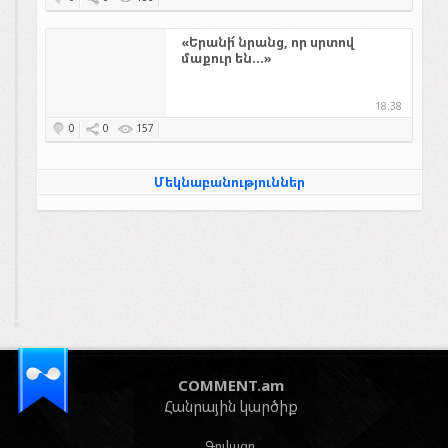
«Երանի՜ նրանց, որ սրտով
մաքուր են...»
18:38
0
0
157
Մեկնաբանություններ
COMMENT.am
Հանրային կարծիք
Գովազդ