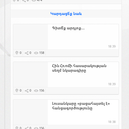
0
0
474
Կարդացե՛ք նաև
Գիտե՞ք արդյոք...
18:39
0
0
158
Հին Հռոմի հասարակության
սեղմ նկարագիրը
18:39
0
0
156
Լուսանկարը «բացահայտել է»
հանցագործությունը
18:38
0
0
156