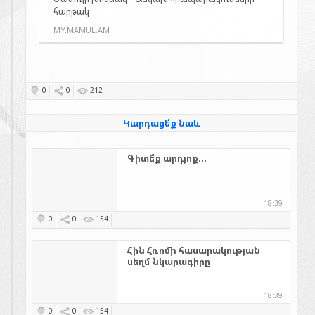
հարթակ
MY.MAMUL.AM
0
0
212
Կարդացե՛ք նաև
Գիտե՞ք արդյոք...
18:39
0
0
154
Հին Հռոմի հասարակության
սեղմ նկարագիրը
18:39
0
0
154