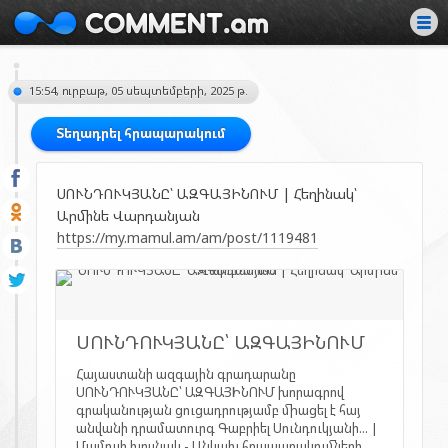
15:54, ուրբաթ, 05 սեպտեմբերի, 2025 թ.
Տեղադրել հրապարակում
ՍՈՒՆԴՈՒԿՅԱՆԸ՝ ԱԶԳԱՅԻՆՈՒՄ | Հեղինակ՝
Արմինե Վարդանյան
https://my.mamul.am/am/post/1119481
ՍՈՒՆԴՈՒԿՅԱՆԸ՝ ԱԶԳԱՅԻՆՈՒՄ
Հայաստանի ազգային գրադարանը
ՍՈՒՆԴՈՒԿՅԱՆԸ՝ ԱԶԳԱՅԻՆՈՒՄ խորագրով
գրականության ցուցադրությամբ միացել է հայ
անվանի դրամատուրգ Գաբրիել Սունդուկյանի... |
Մամուլի խոսնակ - Անկախ հրապարակումների