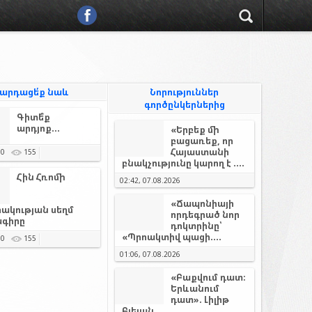
արդացե՛ք նաև
Նորություններ
գործընկերներից
Գիտե՞ք
արդյոք...
«Երբեք մի
բացառեք, որ
Հայաստանի
0
155
բնակչությունը կարող է ....
Հին Հռոմի
02:42, 07.08.2026
«Ճապոնիայի
ակության սեղմ
որդեգրած նոր
գիրը
դոկտրինը՝
«Պրոակտիվ պացի....
0
155
01:06, 07.08.2026
«Բաքվում դատ։
Երևանում
դատ». Լիլիթ
Բլեյան