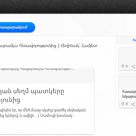
հրապարակում
Կ
րամյա հեռավորությունից | Հեղինակ` Համլետ
0
թյան սեղմ պատկերը
հասար
նկարա
յունից
0
իսին էր, որ մեծ մասը սկսեց գործել սեփական
ց ելնելով, և ավելի... | Մամուլի խոսնակ -