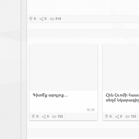
0
0
314
Գիտե՞ք արդյոք...
Հին Հռոմի հաս
սեղմ նկարագի
18:39
0
0
155
0
0
155