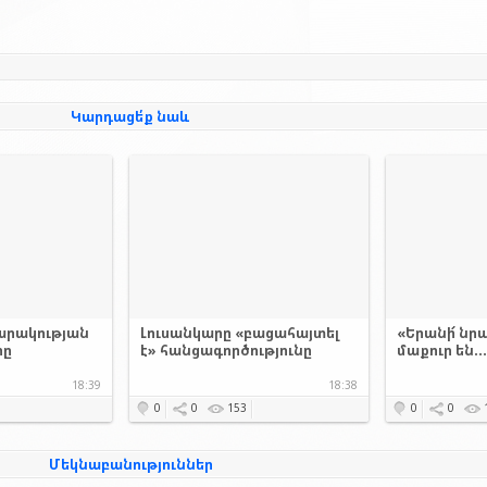
Կարդացե՛ք նաև
արակության
Լուսանկարը «բացահայտել
«Երանի՜ նրա
րը
է» հանցագործությունը
մաքուր են..
18:39
18:38
0
0
153
0
0
Մեկնաբանություններ